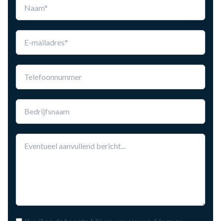
this
field
blank