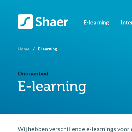
E-learning
Inte
Home
/
E learning
Ons aanbod
E-learning
Wij hebben verschillende e-learnings voor 