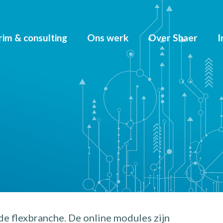
rim & consulting
Ons werk
Over Shaer
I
de flexbranche. De online modules zijn