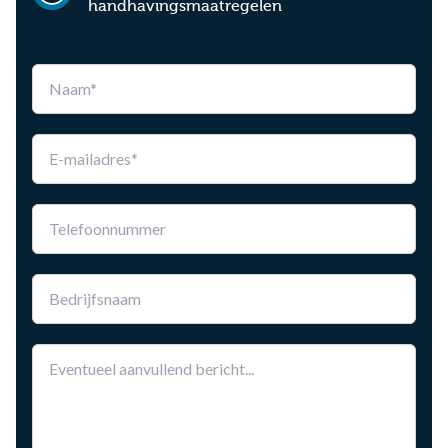
handhavingsmaatregelen
Leave
this
field
blank