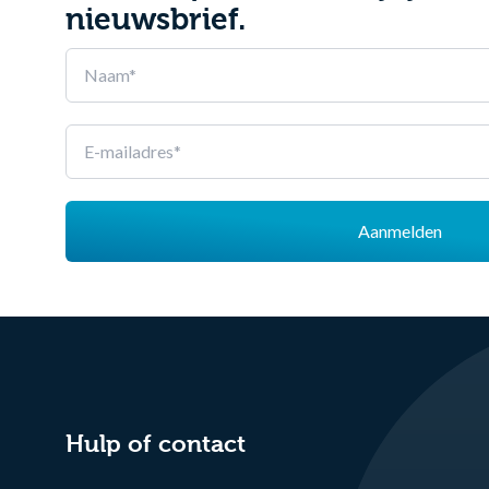
nieuwsbrief.
Leave
this
field
blank
Aanmelden
Hulp of contact