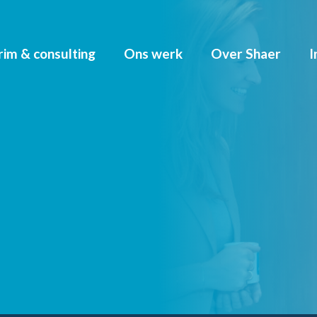
rim & consulting
Ons werk
Over Shaer
I